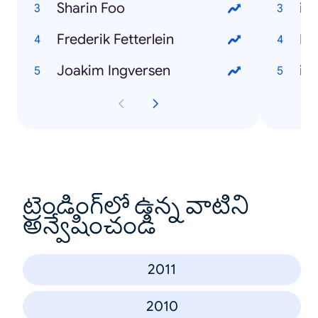
Sharin Foo
iP
Frederik Fetterlein
Ne
Joakim Ingversen
iP
ట్రెండింగ్‌లో ఉన్న వాటిని
అన్వేషించండి
2011
2010