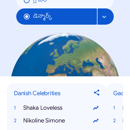
గ్లోబల్
డెన్మార్క్
Danish Celebrities
Gadge
Shaka Loveless
iP
Nikoline Simone
iP