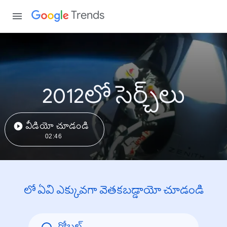
Trends
2012లో సెర్చ్‌లు
వీడియో చూడండి
02:46
లో ఏవి ఎక్కువగా వెతకబడ్డాయో చూడండి