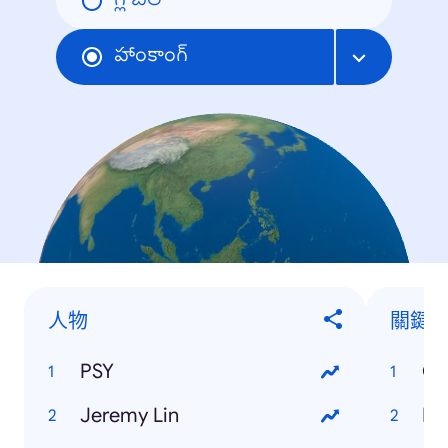
గ్లోబల్
హాంకాంగ్
人物
關鍵
PSY
Ol
Jeremy Lin
Di