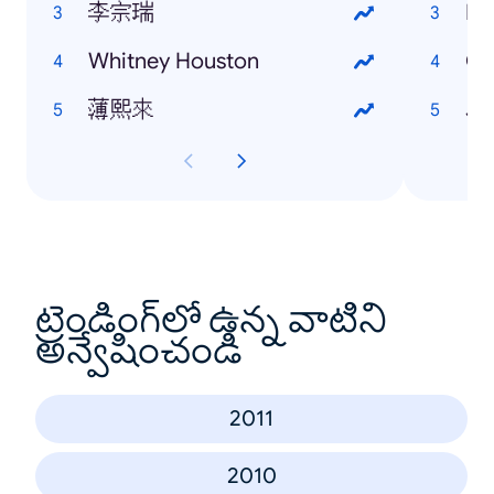
李宗瑞
Eu
Whitney Houston
Ga
薄熙來
Je
ట్రెండింగ్‌లో ఉన్న వాటిని
అన్వేషించండి
2011
2010