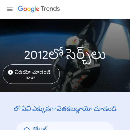
Trends
2012లో సెర్చ్‌లు
వీడియో చూడండి
02:46
లో ఏవి ఎక్కువగా వెతకబడ్డాయో చూడండి