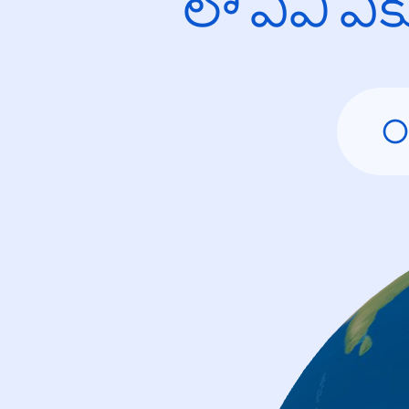
లో ఏవి ఎ