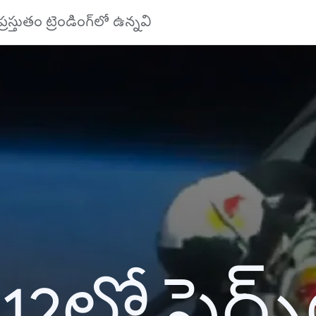
ప్రస్తుతం ట్రెండింగ్‌లో ఉన్నవి
12లో సెర్చ్