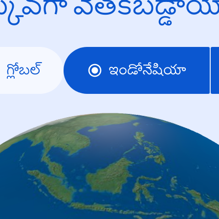
క్కువగా వెతకబడ్డా
గ్లోబల్
ఇండోనేషియా