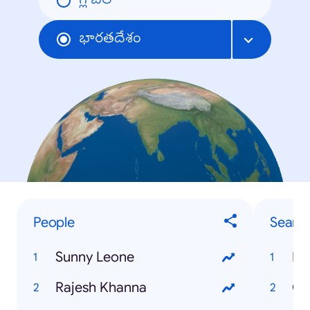
గ్లోబల్
భారతదేశం
People
Searc
Sunny Leone
IB
Rajesh Khanna
Ga