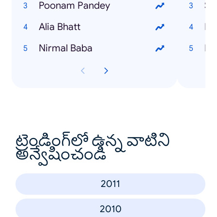
Poonam Pandey
Su
Alia Bhatt
Ek
Nirmal Baba
Ro
ట్రెండింగ్‌లో ఉన్న వాటిని
అన్వేషించండి
2011
2010