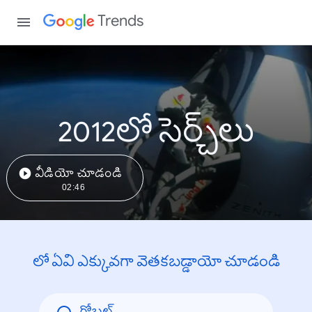
Trends
2012లో సెర్చ్‌లు
వీడియో చూడండి
02:46
లో ఏవి ఎక్కువగా వెతకబడ్డాయో చూడండి