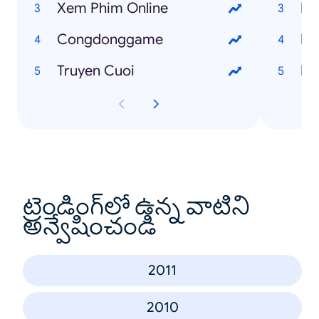
Xem Phim Online
Ng
Congdonggame
Fr
Truyen Cuoi
I 
ట్రెండింగ్‌లో ఉన్న వాటిని
అన్వేషించండి
2011
2010