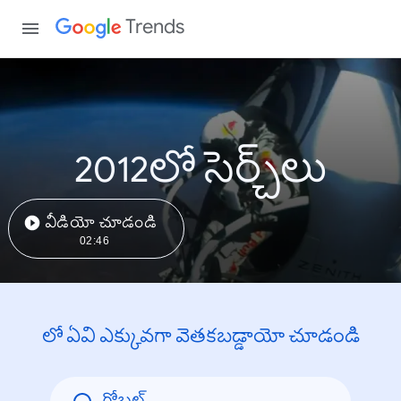
Trends
2012లో సెర్చ్‌లు
వీడియో చూడండి
02:46
లో ఏవి ఎక్కువగా వెతకబడ్డాయో చూడండి