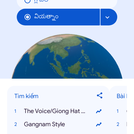
గ్లోబల్
వియత్నాం
Tìm kiếm
Bài há
The Voice/Giong Hat Viet
(B
Gangnam Style
Ha