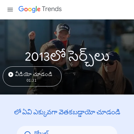
Trends
2013లో సెర్చ్‌లు
వీడియో చూడండి
01:31
లో ఏవి ఎక్కువగా వెతకబడ్డాయో చూడండి