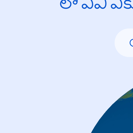
లో ఏవి ఎ