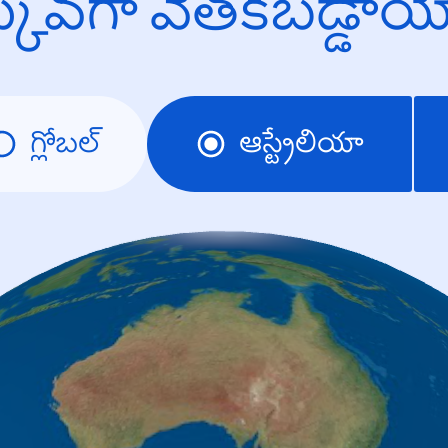
క్కువగా వెతకబడ్డా
గ్లోబల్
ఆస్ట్రేలియా