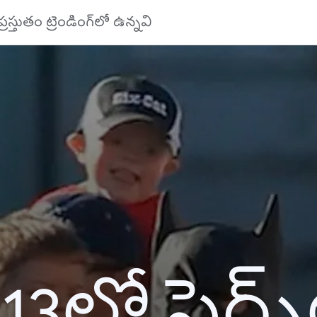
ప్రస్తుతం ట్రెండింగ్‌లో ఉన్నవి
13లో సెర్చ్