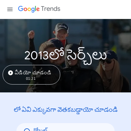
Trends
2013లో సెర్చ్‌లు
వీడియో చూడండి
01:31
లో ఏవి ఎక్కువగా వెతకబడ్డాయో చూడండి