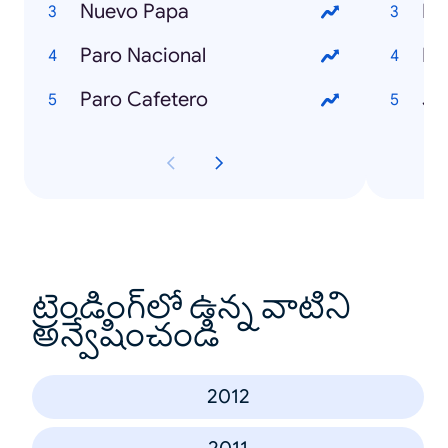
Nuevo Papa
Lu
Paro Nacional
Ka
Paro Cafetero
Je
ట్రెండింగ్‌లో ఉన్న వాటిని
అన్వేషించండి
2012