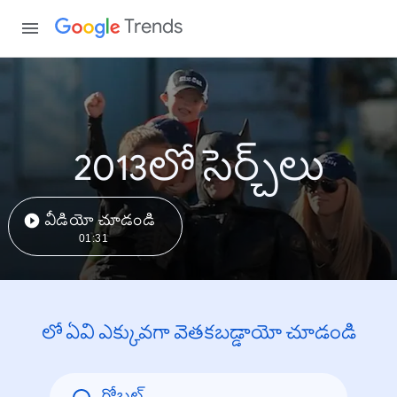
Trends
2013లో సెర్చ్‌లు
వీడియో చూడండి
01:31
లో ఏవి ఎక్కువగా వెతకబడ్డాయో చూడండి