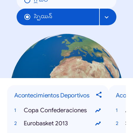
గ్లోబల్
స్పెయిన్
Acontecimientos Deportivos
Aconte
Copa Confederaciones
Eurobasket 2013
Se