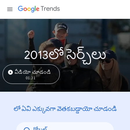
Trends
2013లో సెర్చ్‌లు
వీడియో చూడండి
01:31
లో ఏవి ఎక్కువగా వెతకబడ్డాయో చూడండి