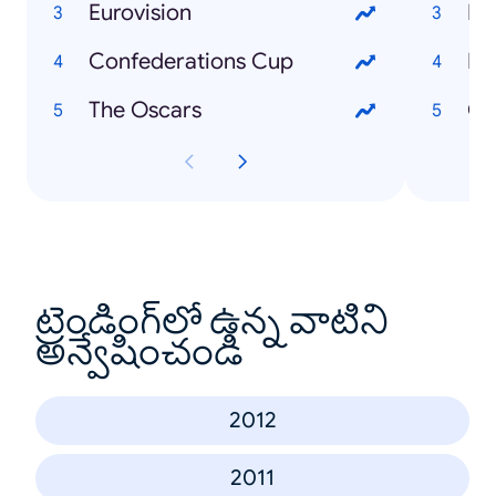
Eurovision
Me
Confederations Cup
Da
The Oscars
Ch
ట్రెండింగ్‌లో ఉన్న వాటిని
అన్వేషించండి
2012
2011