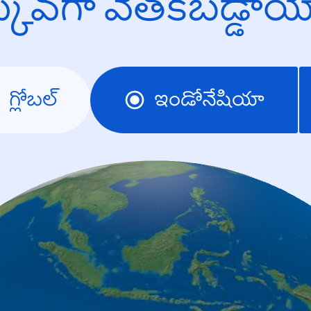
క్కువగా వెతకబడ్డా
గ్లోబల్
ఇండోనేషియా