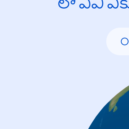
లో ఏవి ఎ