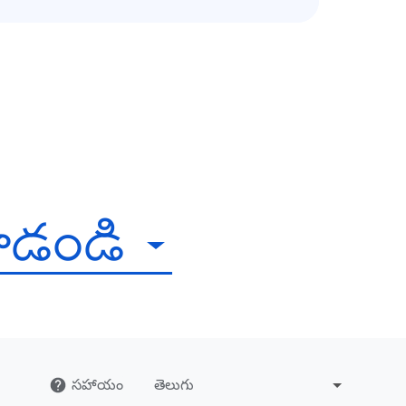
ూడండి
సహాయం