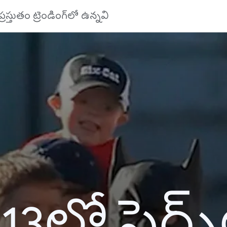
ప్రస్తుతం ట్రెండింగ్‌లో ఉన్నవి
13లో సెర్చ్