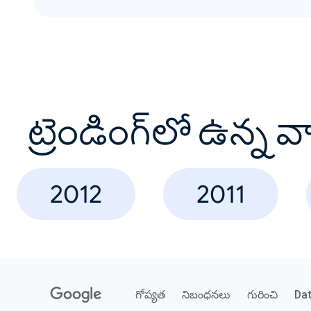
ట్రెండింగ్‌లో ఉన్న 
2012
2011
గోప్యత
నిబంధనలు
గురించి
Da