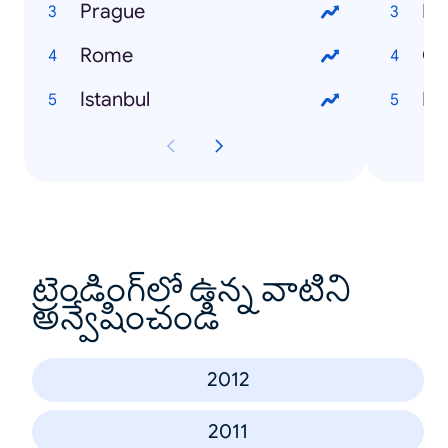
Prague
Lo
Rome
Gl
Istanbul
Fli
ట్రెండింగ్‌లో ఉన్న వాటిని
అన్వేషించండి
2012
2011