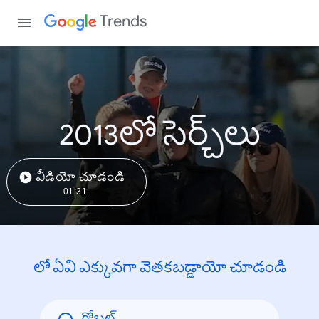
Trends
2013లో సెర్చ్‌లు
వీడియో చూడండి
01:31
లో ఏవి ఎక్కువగా వెతకబడ్డాయో చూడండి