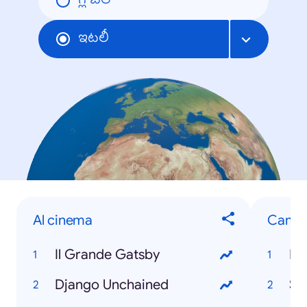
గ్లోబల్
ఇటలీ
Al cinema
Cambi
Il Grande Gatsby
Li
Django Unchained
Su