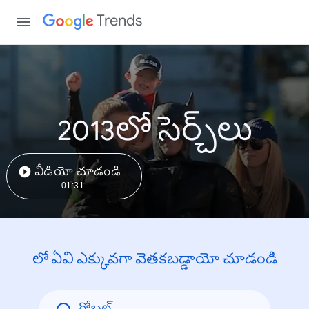
Trends
2013లో సెర్చ్‌లు
వీడియో చూడండి
01:31
లో ఏవి ఎక్కువగా వెతకబడ్డాయో చూడండి