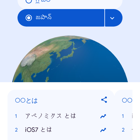
గ్లోబల్
జపాన్
○○とは
○○は
アベノミクス とは
iO
iOS7 とは
七