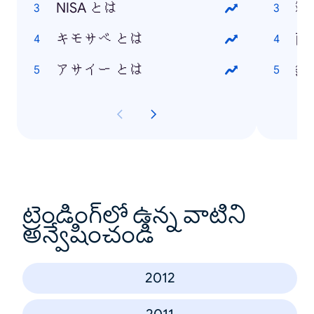
NISA とは
寝
キモサベ とは
南
アサイー とは
鏡
ట్రెండింగ్‌లో ఉన్న వాటిని
అన్వేషించండి
2012