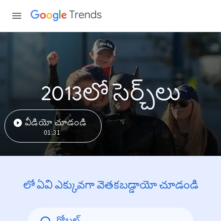
Trends
2013లో సెర్చ్‌లు
వీడియో చూడండి
01:31
లో ఏవి ఎక్కువగా వెతకబడ్డాయో చూడండి