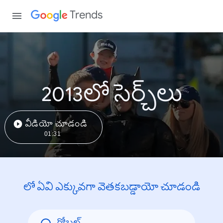
Trends
2013లో సెర్చ్‌లు
వీడియో చూడండి
01:31
లో ఏవి ఎక్కువగా వెతకబడ్డాయో చూడండి