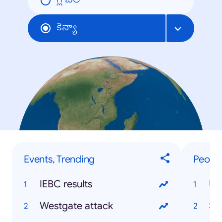
గ్లోబల్
కెన్యా
Events, Trending
People
IEBC results
Uh
Westgate attack
So