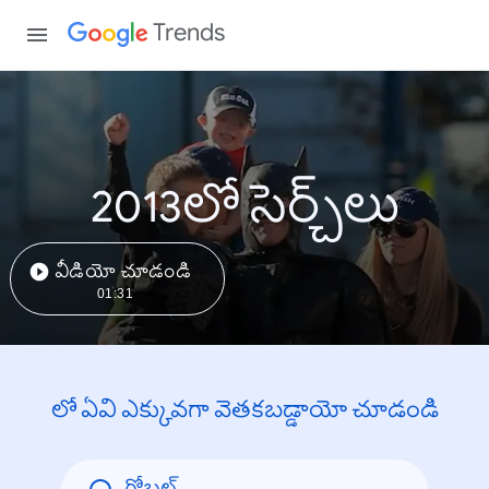
Trends
2013లో సెర్చ్‌లు
వీడియో చూడండి
01:31
లో ఏవి ఎక్కువగా వెతకబడ్డాయో చూడండి