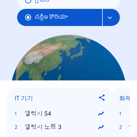
గ్లోబల్
దక్షిణ కొరియా
IT 기기
화제의
갤럭시 S4
류
갤럭시 노트 3
박