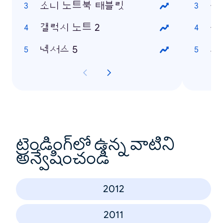
소니 노트북 태블릿
윤
갤럭시 노트 2
클
넥서스 5
크
ట్రెండింగ్‌లో ఉన్న వాటిని
అన్వేషించండి
2012
2011