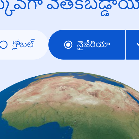
క్కువగా వెతకబడ్డా
గ్లోబల్
నైజీరియా