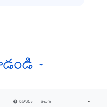
ూడండి
సహాయం