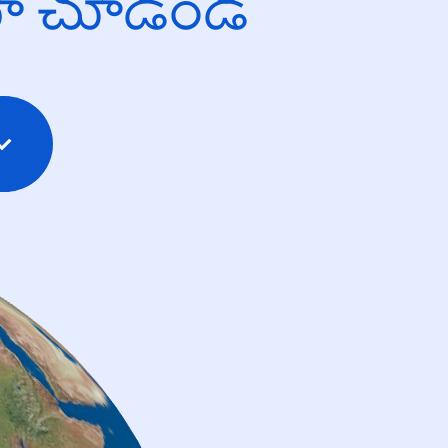
యో చూడండి