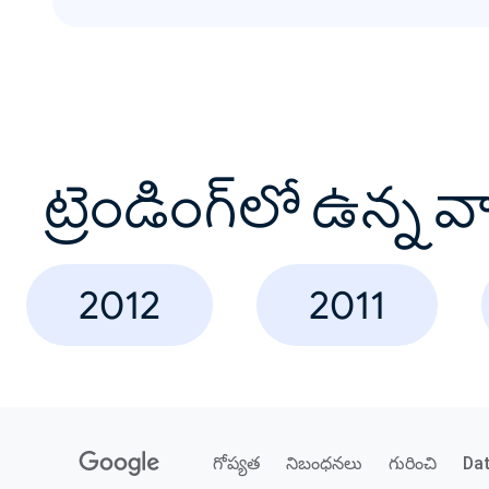
ట్రెండింగ్‌లో ఉన్న 
2012
2011
గోప్యత
నిబంధనలు
గురించి
Da