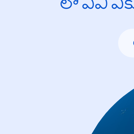
లో ఏవి ఎ