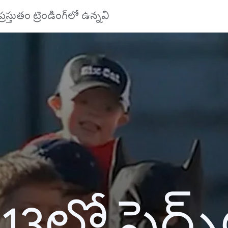
ప్రస్తుతం ట్రెండింగ్‌లో ఉన్నవి
13లో సెర్చ్