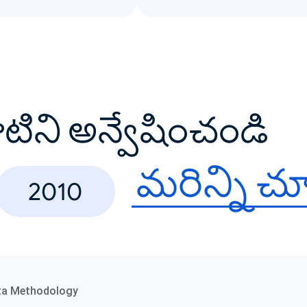
వాటిని అన్వేషించండి
మరిన్ని చ
2010
ta Methodology