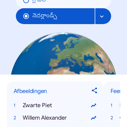
గ్లోబల్
నెదర్లాండ్స్
Afbeeldingen
Feest
Zwarte Piet
Ko
Willem Alexander
Ca