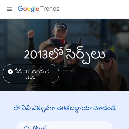
Trends
2013లో సెర్చ్‌లు
వీడియో చూడండి
01:31
లో ఏవి ఎక్కువగా వెతకబడ్డాయో చూడండి