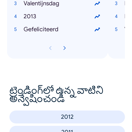
Valentijnsdag
Pa
2013
He
Gefeliciteerd
Va
ట్రెండింగ్‌లో ఉన్న వాటిని
అన్వేషించండి
2012