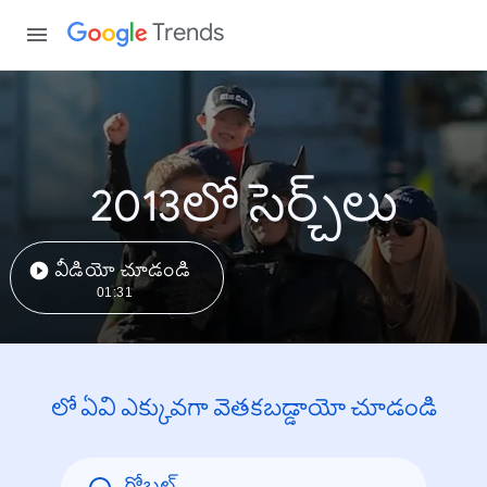
Trends
2013లో సెర్చ్‌లు
వీడియో చూడండి
01:31
లో ఏవి ఎక్కువగా వెతకబడ్డాయో చూడండి