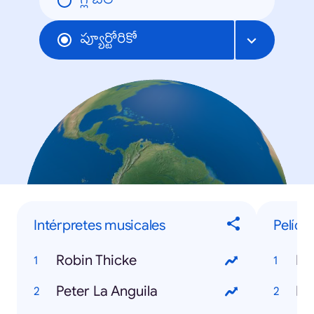
గ్లోబల్
ప్యూర్టోరికో
Intérpretes musicales
Pelícu
Robin Thicke
De
Peter La Anguila
Ma