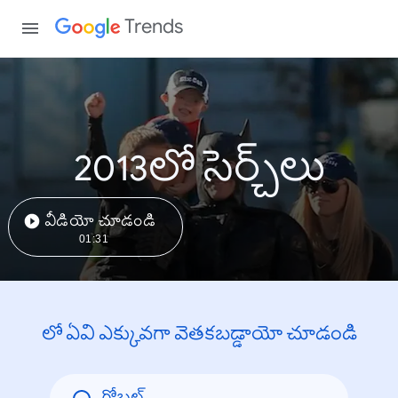
Trends
2013లో సెర్చ్‌లు
వీడియో చూడండి
01:31
లో ఏవి ఎక్కువగా వెతకబడ్డాయో చూడండి