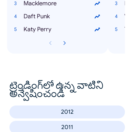
Macklemore
Pa
Daft Punk
Wo
Katy Perry
Th
ట్రెండింగ్‌లో ఉన్న వాటిని
అన్వేషించండి
2012
2011