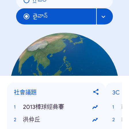
గ్లోబల్
తైవాన్
社會議題
3C
2013棒球經典賽
iP
洪仲丘
HT