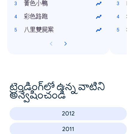
黃色小鴨
HT
彩色路跑
Sa
八里雙屍案
So
ట్రెండింగ్‌లో ఉన్న వాటిని
అన్వేషించండి
2012
2011