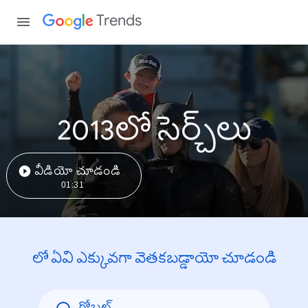
Trends
2013లో సెర్చ్‌లు
వీడియో చూడండి
01:31
లో ఏవి ఎక్కువగా వెతకబడ్డాయో చూడండి