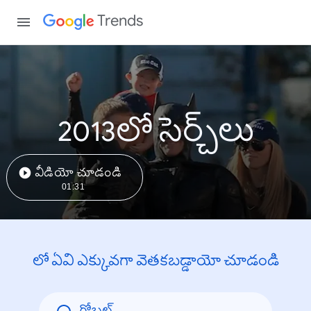
Trends
2013లో సెర్చ్‌లు
వీడియో చూడండి
01:31
లో ఏవి ఎక్కువగా వెతకబడ్డాయో చూడండి