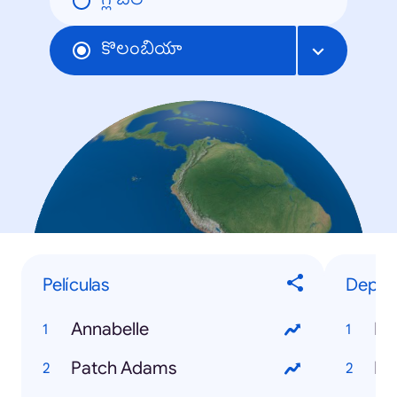
గ్లోబల్
కొలంబియా
Películas
Deport
Annabelle
Lu
Patch Adams
Na