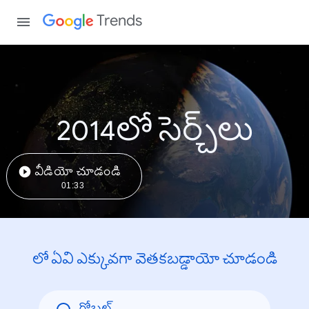
Trends
2014లో సెర్చ్‌లు
వీడియో చూడండి
01:33
లో ఏవి ఎక్కువగా వెతకబడ్డాయో చూడండి