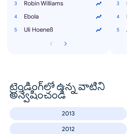
Robin Williams
Bö
Ebola
Mi
Uli Hoeneß
An
ట్రెండింగ్‌లో ఉన్న వాటిని
అన్వేషించండి
2013
2012