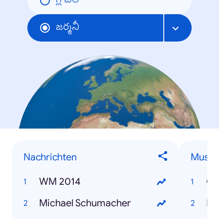
గ్లోబల్
జర్మనీ
Nachrichten
Musik
WM 2014
Co
Michael Schumacher
ES