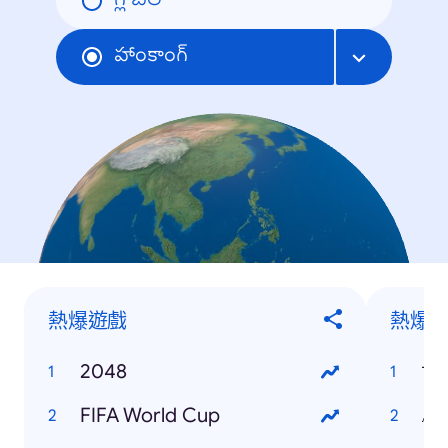
గ్లోబల్
హాంకాంగ్
熱爆遊戲
熱爆
2048
世
FIFA World Cup
馬