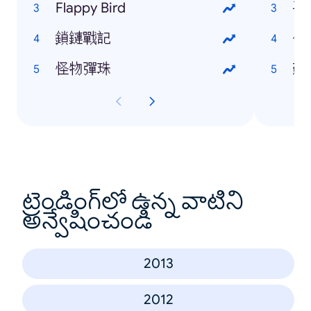
Flappy Bird
冰
鎖鏈戰記
伊
怪物彈珠
蘇
ట్రెండింగ్‌లో ఉన్న వాటిని
అన్వేషించండి
2013
2012