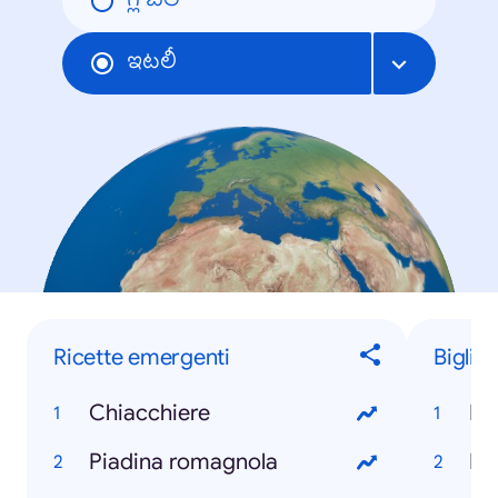
గ్లోబల్
ఇటలీ
Ricette emergenti
Biglie
Chiacchiere
Mi
Piadina romagnola
Ro