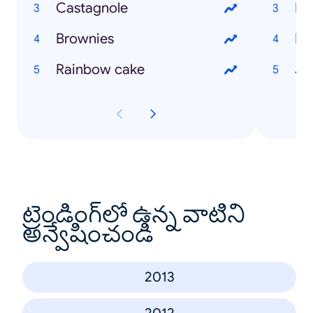
Castagnole
Mil
Brownies
Ita
Rainbow cake
Jo
ట్రెండింగ్‌లో ఉన్న వాటిని
అన్వేషించండి
2013