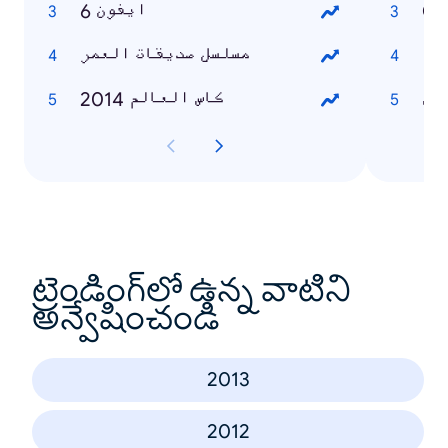
Cr
ايفون 6
ية
مسلسل صديقات العمر
اس
كاس العالم 2014
ట్రెండింగ్‌లో ఉన్న వాటిని
అన్వేషించండి
2013
2012