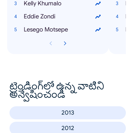
Kelly Khumalo
Ho
Eddie Zondi
Ho
Lesego Motsepe
Ho
ట్రెండింగ్‌లో ఉన్న వాటిని
అన్వేషించండి
2013
2012