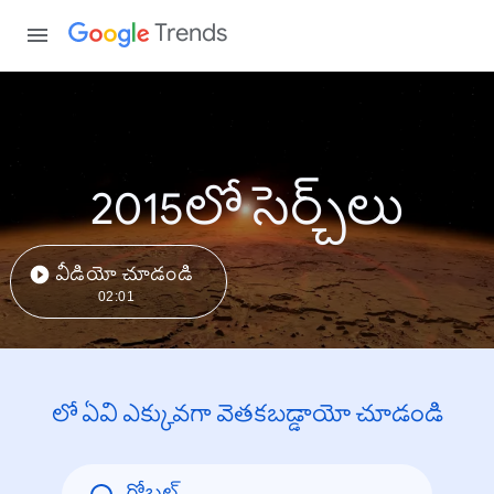
Trends
2015లో సెర్చ్‌లు
వీడియో చూడండి
02:01
లో ఏవి ఎక్కువగా వెతకబడ్డాయో చూడండి