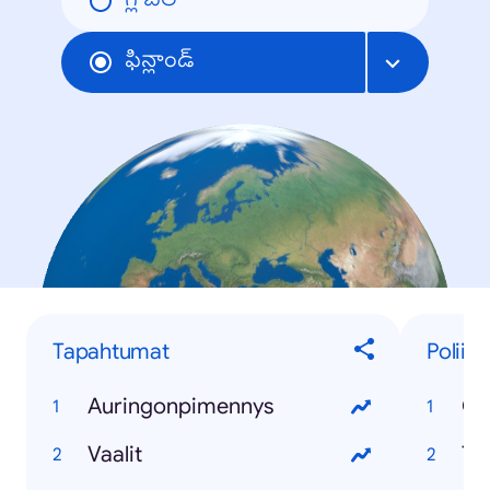
గ్లోబల్
ఫిన్లాండ్
Tapahtumat
Poliiti
Auringonpimennys
Ol
Vaalit
To