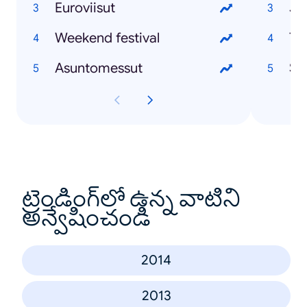
Euroviisut
Ju
Weekend festival
Te
Asuntomessut
Se
ట్రెండింగ్‌లో ఉన్న వాటిని
అన్వేషించండి
2014
2013