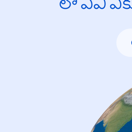
లో ఏవి ఎ