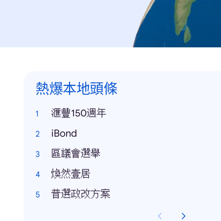
熱爆本地頭條
滙豐150週年
iBond
區議會選舉
煥然壹居
普選政改方案