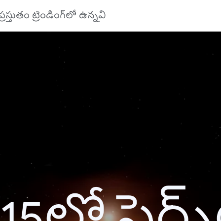
ప్రస్తుతం ట్రెండింగ్‌లో ఉన్నవి
15లో సెర్చ్