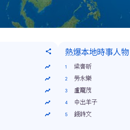
熱爆本地時事人物
梁齊昕
勞永樂
盧寵茂
中出羊子
錢詩文