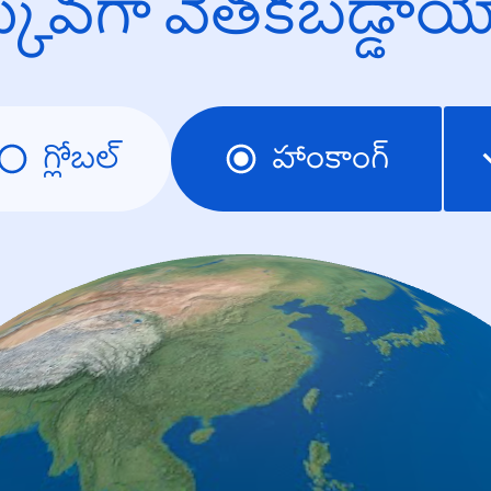
క్కువగా వెతకబడ్డా
గ్లోబల్
హాంకాంగ్