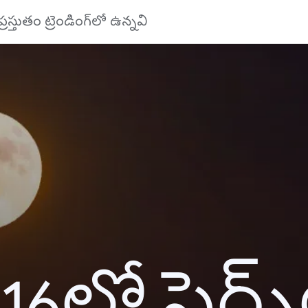
ప్రస్తుతం ట్రెండింగ్‌లో ఉన్నవి
16లో సెర్చ్