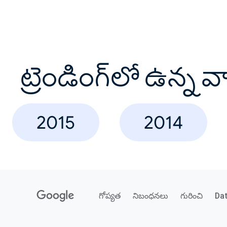
ట్రెండింగ్‌లో ఉన్న 
2015
2014
గోప్యత
నిబంధనలు
గురించి
Da