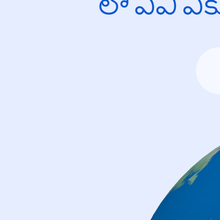
లో ఏవి ఎ