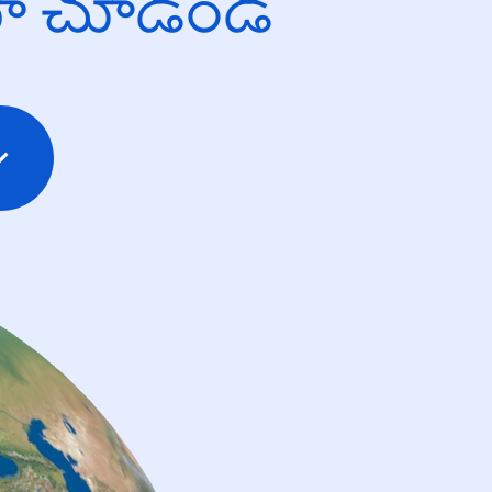
యో చూడండి