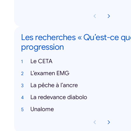
Les recherches « Qu’est-ce qu
progression
Le CETA
L’examen EMG
La pêche à l’ancre
La redevance diabolo
Unalome