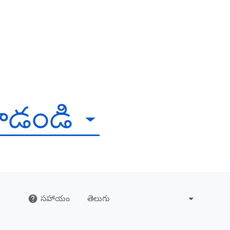
చూడండి
సహాయం