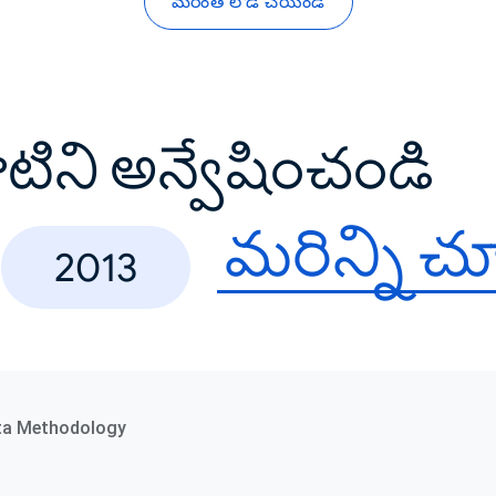
మరింత లోడ్ చేయండి
వాటిని అన్వేషించండి
మరిన్ని 
2013
ta Methodology