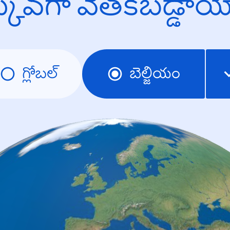
క్కువగా వెతకబడ్డా
గ్లోబల్
బెల్జియం