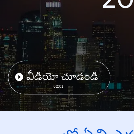
వీడియో చూడండి
02:01