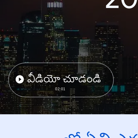
వీడియో చూడండి
02:01