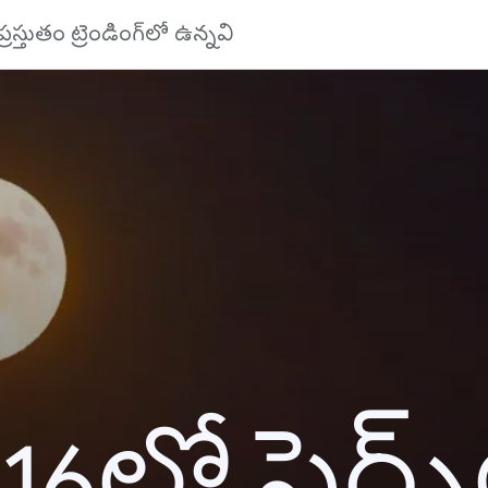
ప్రస్తుతం ట్రెండింగ్‌లో ఉన్నవి
16లో సెర్చ్