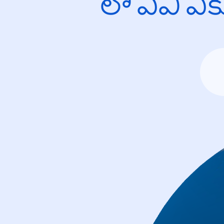
లో ఏవి ఎ