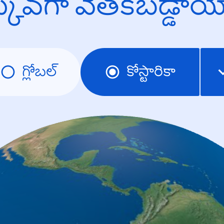
క్కువగా వెతకబడ్డా
గ్లోబల్
కోస్టారికా