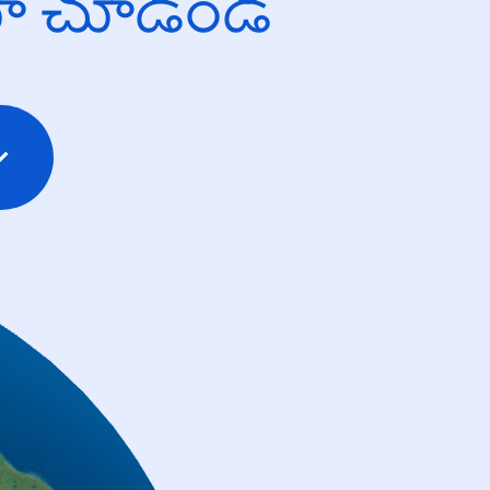
యో చూడండి