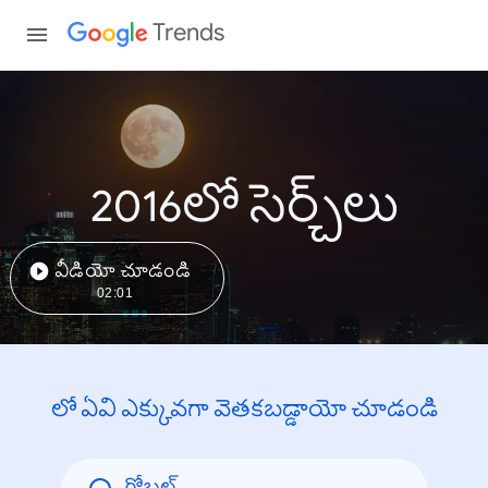
Trends
2016లో సెర్చ్‌లు
వీడియో చూడండి
02:01
లో ఏవి ఎక్కువగా వెతకబడ్డాయో చూడండి