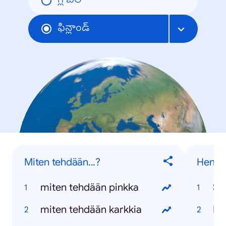
గ్లోబల్
ఫిన్లాండ్
Miten tehdään...?
Henkil
miten tehdään pinkka
Sa
miten tehdään karkkia
Da