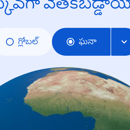
క్కువగా వెతకబడ్డా
గ్లోబల్
ఘనా