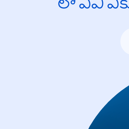
లో ఏవి ఎ