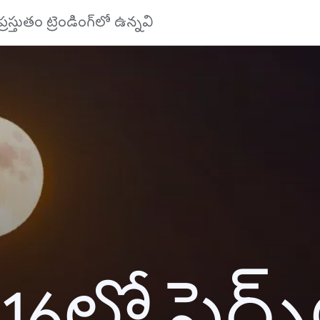
ప్రస్తుతం ట్రెండింగ్‌లో ఉన్నవి
16లో సెర్చ్