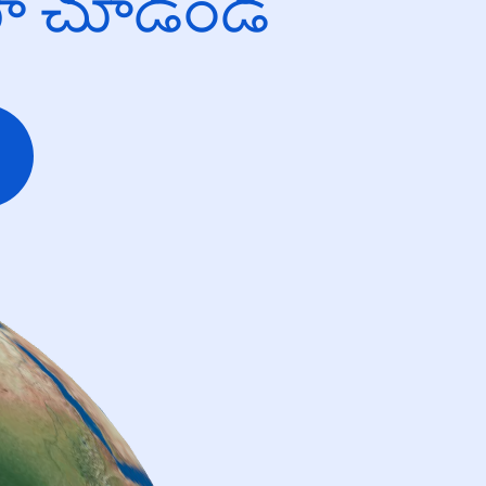
యో చూడండి