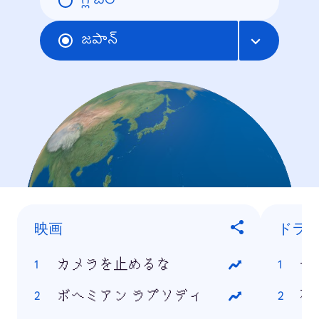
గ్లోబల్
జపాన్
映画
ドラ
カメラを止めるな
今
ボヘミアン ラプソディ
花