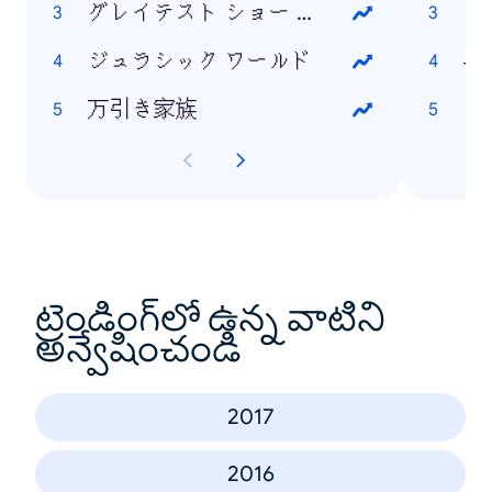
グレイテスト ショー マン
お
ジュラシック ワールド
半
万引き家族
ポ
ట్రెండింగ్‌లో ఉన్న వాటిని
అన్వేషించండి
2017
2016