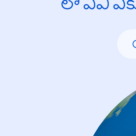
లో ఏవి ఎ