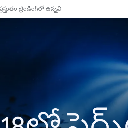
ప్రస్తుతం ట్రెండింగ్‌లో ఉన్నవి
18లో సెర్చ్