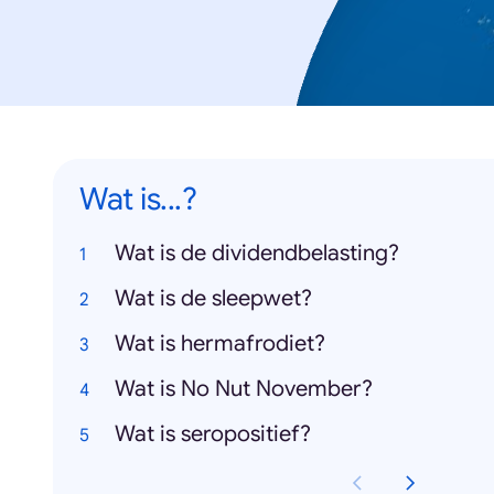
Wat is...?
Wat is de dividendbelasting?
Wat is de sleepwet?
Wat is hermafrodiet?
Wat is No Nut November?
Wat is seropositief?