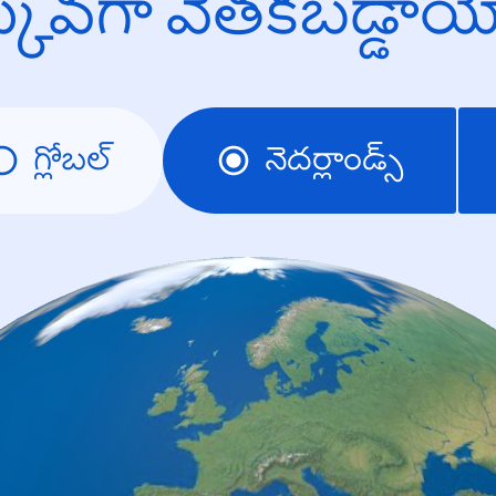
క్కువగా వెతకబడ్డా
గ్లోబల్
నెదర్లాండ్స్