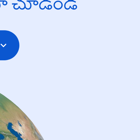
యో చూడండి