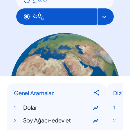
గ్లోబల్
టర్కీ
Genel Aramalar
Dizi
Dolar
Se
Soy Ağacı-edevlet
Çu