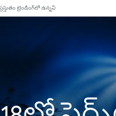
ప్రస్తుతం ట్రెండింగ్‌లో ఉన్నవి
18లో సెర్చ్