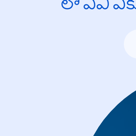
లో ఏవి ఎ