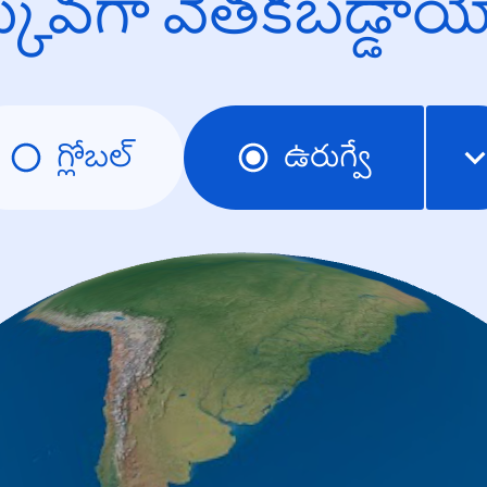
క్కువగా వెతకబడ్డా
గ్లోబల్
ఉరుగ్వే