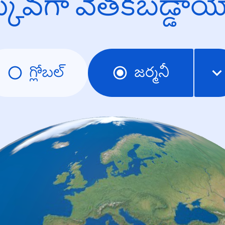
క్కువగా వెతకబడ్డా
గ్లోబల్
జర్మనీ