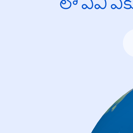
లో ఏవి ఎ