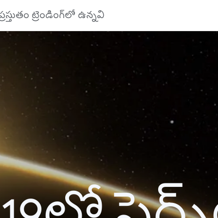
ప్రస్తుతం ట్రెండింగ్‌లో ఉన్నవి
19లో సెర్చ్