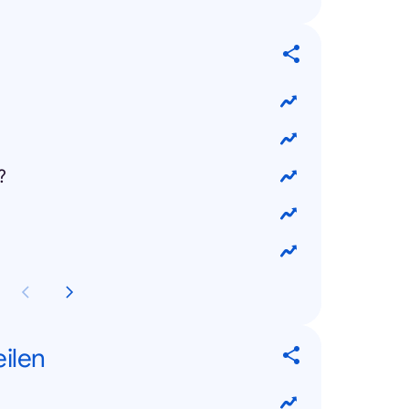
?
eilen