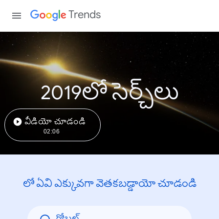
Trends
2019లో సెర్చ్‌లు
వీడియో చూడండి
02:06
లో ఏవి ఎక్కువగా వెతకబడ్డాయో చూడండి