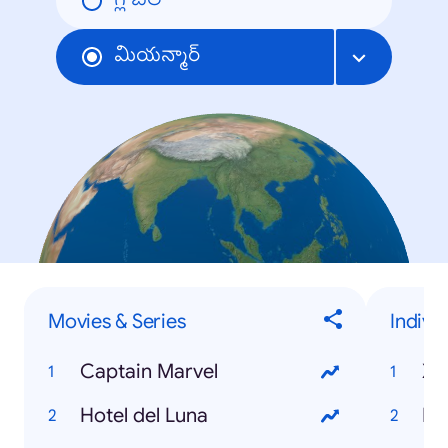
గ్లోబల్
మియన్మార్
Movies & Series
Indivi
Captain Marvel
Xi
Hotel del Luna
Ht