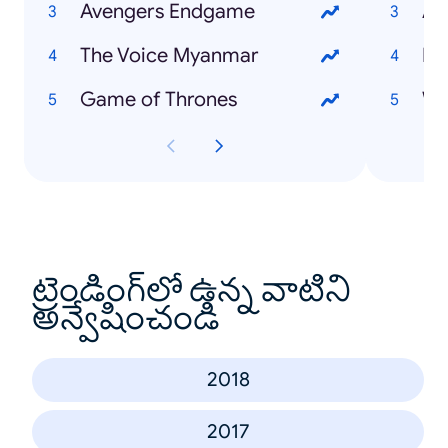
Avengers Endgame
Al
The Voice Myanmar
Na
Game of Thrones
Wa
ట్రెండింగ్‌లో ఉన్న వాటిని
అన్వేషించండి
2018
2017