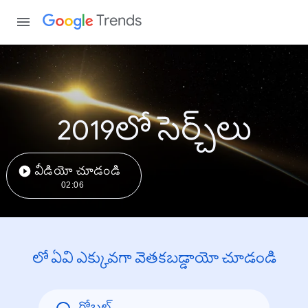
Trends
2019లో సెర్చ్‌లు
వీడియో చూడండి
02:06
లో ఏవి ఎక్కువగా వెతకబడ్డాయో చూడండి