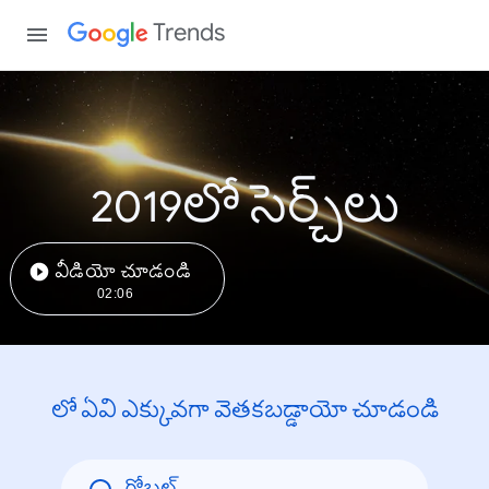
Trends
2019లో సెర్చ్‌లు
వీడియో చూడండి
02:06
లో ఏవి ఎక్కువగా వెతకబడ్డాయో చూడండి