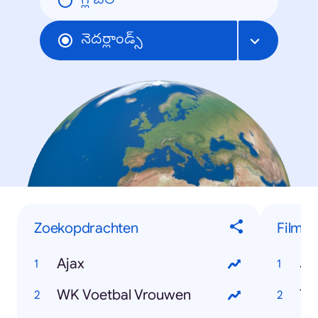
గ్లోబల్
నెదర్లాండ్స్
Zoekopdrachten
Films
Ajax
Jo
WK Voetbal Vrouwen
Th