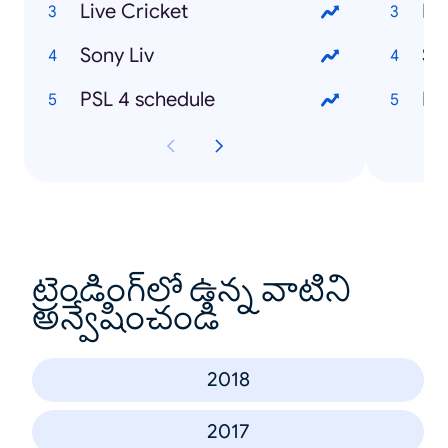
Live Cricket
Eh
Sony Liv
Su
PSL 4 schedule
Ka
ట్రెండింగ్‌లో ఉన్న వాటిని
అన్వేషించండి
2018
2017