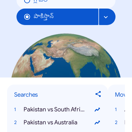
గ్లోబల్
పాకిస్తాన్
Searches
Movie
Pakistan vs South Africa
Av
Pakistan vs Australia
Bi