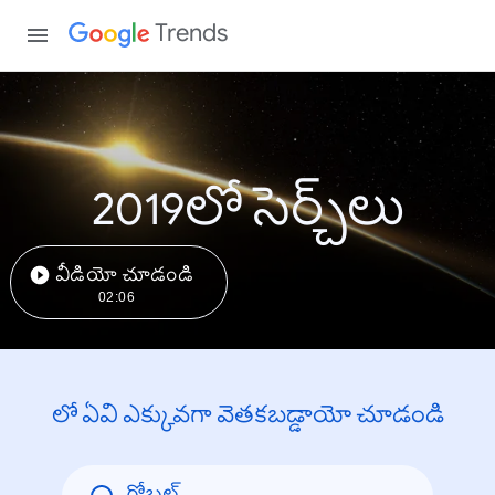
Trends
2019లో సెర్చ్‌లు
వీడియో చూడండి
02:06
లో ఏవి ఎక్కువగా వెతకబడ్డాయో చూడండి