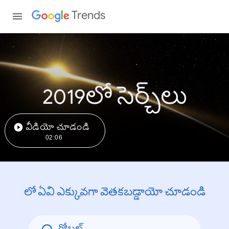
Trends
2019లో సెర్చ్‌లు
వీడియో చూడండి
02:06
లో ఏవి ఎక్కువగా వెతకబడ్డాయో చూడండి