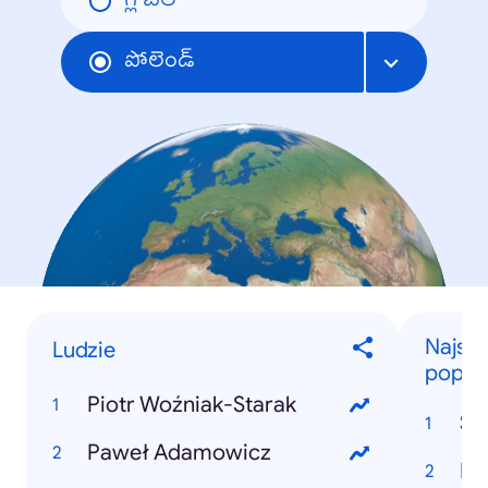
గ్లోబల్
పోలెండ్
Najszy
Ludzie
popula
Piotr Woźniak-Starak
St
Paweł Adamowicz
Pi