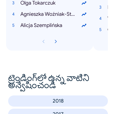
Olga Tokarczuk
Pa
Agnieszka Woźniak-Starak
Wy
Alicja Szemplińska
Ol
ట్రెండింగ్‌లో ఉన్న వాటిని
అన్వేషించండి
2018