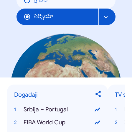
గ్లోబల్
సెర్బియా
Događaji
TV ser
Srbija – Portugal
Ig
FIBA World Cup
Ži