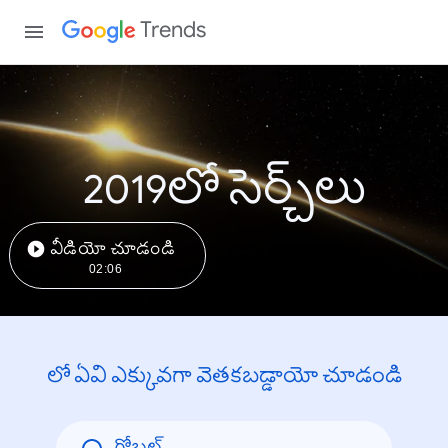
Trends
2019లో సెర్చ్‌లు
వీడియో చూడండి
02:06
లో ఏవి ఎక్కువగా వెతకబడ్డాయో చూడండి