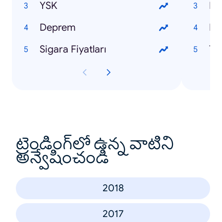
YSK
Ne
Deprem
Pal
Sigara Fiyatları
Ta
ట్రెండింగ్‌లో ఉన్న వాటిని
అన్వేషించండి
2018
2017