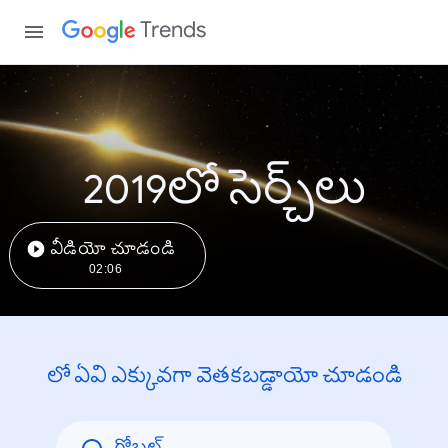
Trends
2019లో సెర్చ్‌లు
వీడియో చూడండి
02:06
లో ఏవి ఎక్కువగా వెతకబడ్డాయో చూడండి