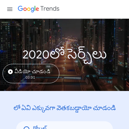
Trends
2020లో సెర్చ్‌లు
వీడియో చూడండి
03:01
లో ఏవి ఎక్కువగా వెతకబడ్డాయో చూడండి