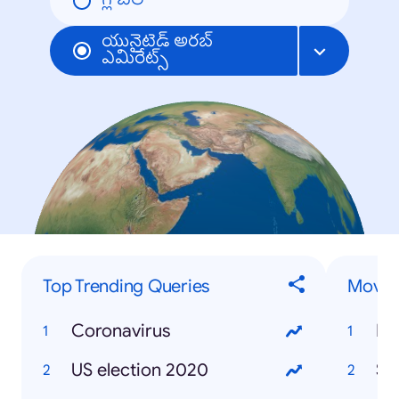
గ్లోబల్
యునైటెడ్ అరబ్
ఎమిరేట్స్
Top Trending Queries
Movies
Coronavirus
Mo
US election 2020
So