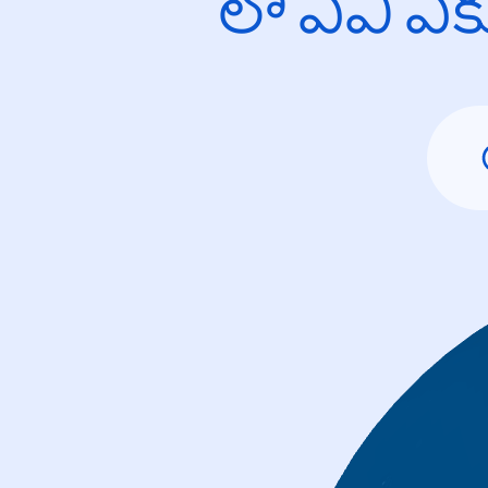
లో ఏవి ఎ