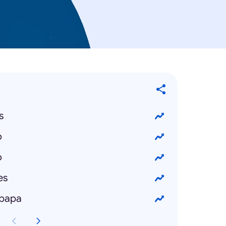
s
o
o
es
 papa