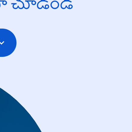
యో చూడండి