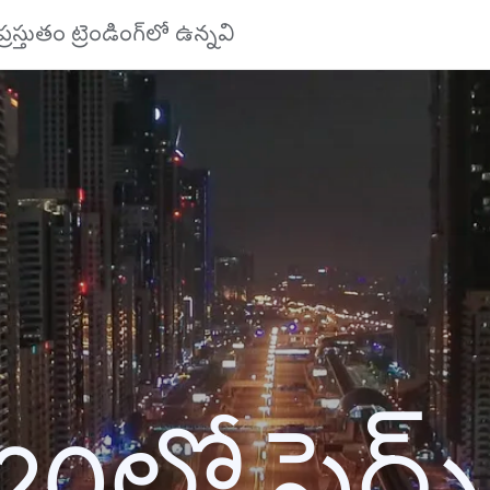
ప్రస్తుతం ట్రెండింగ్‌లో ఉన్నవి
20లో సెర్చ్