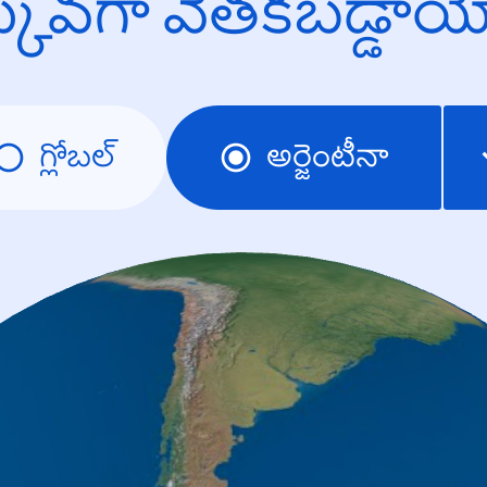
క్కువగా వెతకబడ్డా
గ్లోబల్
అర్జెంటీనా