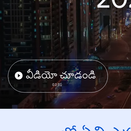
వీడియో చూడండి
03:01