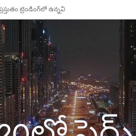
ప్రస్తుతం ట్రెండింగ్‌లో ఉన్నవి
20లో సెర్చ్