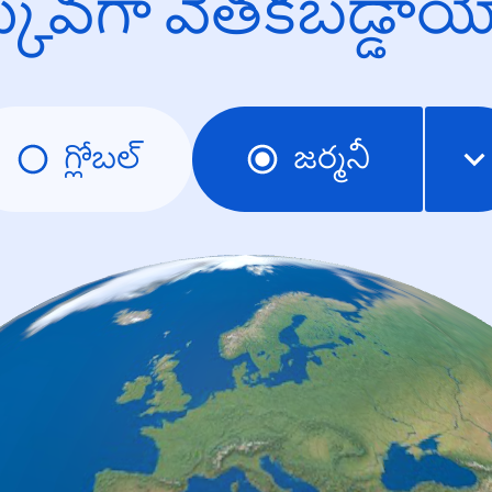
క్కువగా వెతకబడ్డా
గ్లోబల్
జర్మనీ