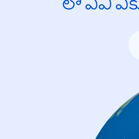
లో ఏవి ఎ