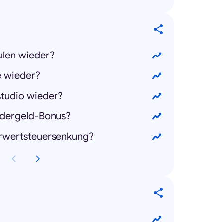
ulen wieder?
e wieder?
studio wieder?
dergeld-Bonus?
hrwertsteuersenkung?