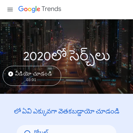
Trends
2020లో సెర్చ్‌లు
వీడియో చూడండి
03:01
లో ఏవి ఎక్కువగా వెతకబడ్డాయో చూడండి