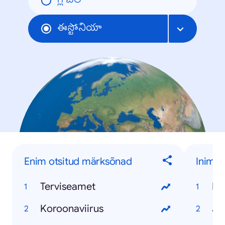
గ్లోబల్
ఈస్టోనియా
Enim otsitud märksõnad
Inime
Terviseamet
Ko
Koroonaviirus
Ja